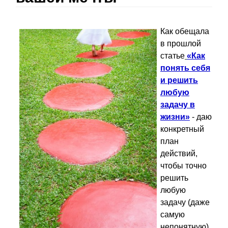
Как обещала
в прошлой
статье
«Как
понять себя
и решить
любую
задачу в
жизни»
- даю
конкретный
план
действий,
чтобы точно
решить
любую
задачу (даже
самую
непонятную).