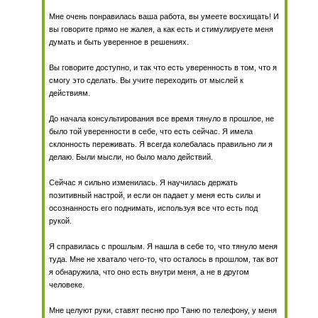
Мне очень понравилась ваша работа, вы умеете восхищать! И
вы говорите прямо не жалея, а как есть и стимулируете меня
думать и быть уверенное в решениях.
Вы говорите доступно, и так что есть уверенность в том, что я
смогу это сделать. Вы учите переходить от мыслей к
действиям.
До начала консультирования все время тянуло в прошлое, не
было той уверенности в себе, что есть сейчас. Я имела
склонность переживать. Я всегда колебалась правильно ли я
делаю. Были мысли, но было мало действий.
Сейчас я сильно изменилась. Я научилась держать
позитивный настрой, и если он падает у меня есть силы и
осознанность его поднимать, используя все что есть под
рукой.
Я справилась с прошлым. Я нашла в себе то, что тянуло меня
туда. Мне не хватало чего-то, что осталось в прошлом, так вот
я обнаружила, что оно есть внутри меня, а не в другом
человеке.
Мне целуют руки, ставят песню про Таню по телефону, у меня