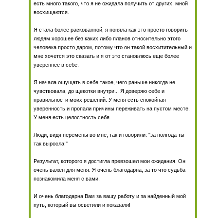
есть много такого, что я не ожидала получить от других, мной
восхищаются.
Я стала более раскованной, я поняла как это просто говорить
людям хорошее без каких либо планов относительно этого
человека просто даром, потому что он такой восхитительный и
мне хочется это сказать и я от это становлюсь еще более
увереннее в себе.
Я начала ощущать в себе такое, чего раньше никогда не
чувствовала, до щекотки внутри... Я доверяю себе и
правильности моих решений. У меня есть спокойная
уверенность и пропали причины переживать на пустом месте.
У меня есть целостность себя.
Люди, видя перемены во мне, так и говорили: "за полгода ты
так выросла!"
Результат, которого я достигла превзошел мои ожидания. Он
очень важен для меня. Я очень благодарна, за то что судьба
познакомила меня с вами.
И очень благодарна Вам за вашу работу и за найденный мой
путь, который вы осветили и показали!