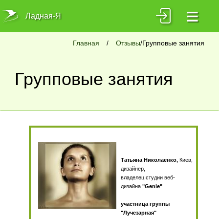
≡
Ладная-Я
Главная
/
Отзывы
/Групповые занятия
Групповые занятия
Татьяна Николаенко,
Киев,
дизайнер,
владелец студии веб-
дизайна
"
Genie
"
участница группы
"Лучезарная"