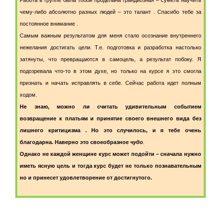
Работа в группе была тобой проделана грандиозная – суметь научить
чему-либо абсолютно разных людей – это талант . Спасибо тебе за
постоянное внимание .
Самым важным результатом для меня стало осознание внутреннего
нежелания достигать цели. Т.е. подготовка и разработка настолько
затянуты, что превращаются в самоцель, а результат побоку. Я
подозревала что-то в этом духе, но только на курсе я это смогла
признать и начать исправлять в себе. Сейчас работа идет полным
ходом.
Не знаю, можно ли считать удивительным событием
возвращение к платьям и принятие своего внешнего вида без
лишнего критицизма . Но это случилось, и я тебе очень
благодарна. Наверно это своеобразное
чудо
.
Однако не каждой женщине курс может подойти – сначала нужно
иметь ясную цель и тогда курс будет не только познавательным
но и принесет удовлетворение от достигнутого.