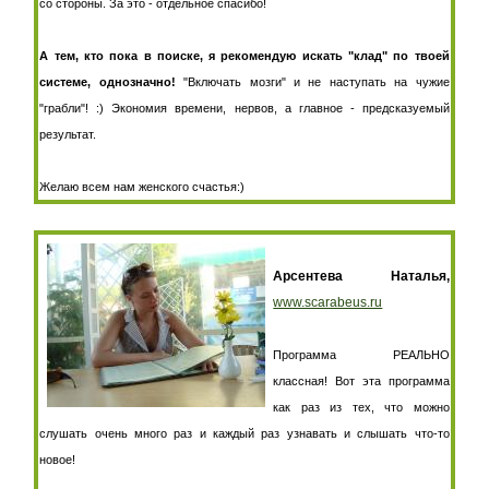
со стороны. За это - отдельное спасибо!
А тем, кто пока в поиске, я рекомендую искать "клад" по твоей
системе, однозначно!
"Включать мозги" и не наступать на чужие
"грабли"! :) Экономия времени, нервов, а главное - предсказуемый
результат.
Желаю всем нам женского счастья:)
Арсентева Наталья,
www.scarabeus.ru
Программа РЕАЛЬНО
классная! Вот эта программа
как раз из тех, что можно
слушать очень много раз и каждый раз узнавать и слышать что-то
новое!