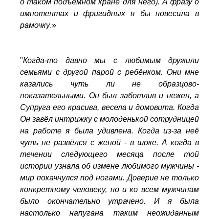
о таком подъемном кране для него). А фразу о
импотентах и фригидных я бы повесила в
рамочку
.»
"
Когда-то давно мы с любимым дружили
семьями с другой парой с ребёнком. Они мне
казались чуть ли не образцово-
показательными. Он был заботлив и нежен, а
Супруга его красива, весела и домовита. Когда
Он завёл интрижку с молоденькой сотрудницей
на работе я была удивлена. Когда из-за неё
чуть не развёлся с женой - в шоке. А когда в
течении следующего месяца после той
истории узнала об измене любимого мужчины -
мир покачнулся под ногами. Доверие не только
конкретному человеку, но и ко всем мужчинам
было окончательно утрачено. И я была
настолько напугана таким неожиданным