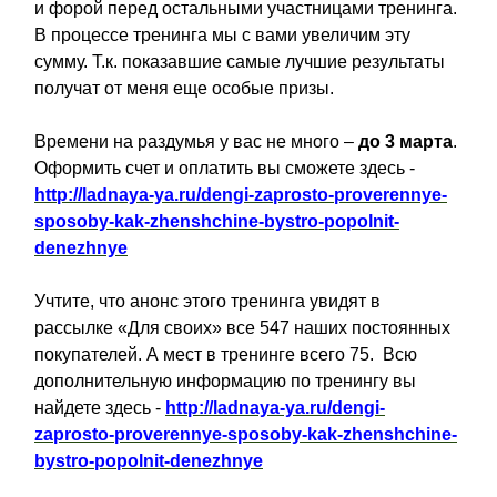
и форой перед остальными участницами тренинга.
В процессе тренинга мы с вами увеличим эту
сумму. Т.к. показавшие самые лучшие результаты
получат от меня еще особые призы.
Времени на раздумья у вас не много –
до 3 марта
.
Оформить счет и оплатить вы сможете здесь -
http://ladnaya-ya.ru/dengi-zaprosto-proverennye-
sposoby-kak-zhenshchine-bystro-popolnit-
denezhnye
Учтите, что анонс этого тренинга увидят в
рассылке «Для своих» все 547 наших постоянных
покупателей. А мест в тренинге всего 75. Всю
дополнительную информацию по тренингу вы
найдете здесь -
http://ladnaya-ya.ru/dengi-
zaprosto-proverennye-sposoby-kak-zhenshchine-
bystro-popolnit-denezhnye