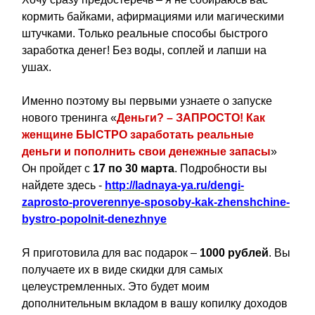
кормить байками, афирмациями или магическими
штучками. Только реальные способы быстрого
заработка денег! Без воды, соплей и лапши на
ушах.
Именно поэтому вы первыми узнаете о запуске
нового тренинга «
Деньги? – ЗАПРОСТО! Как
женщине БЫСТРО заработать реальные
деньги и пополнить свои денежные запасы
»
Он пройдет с
17 по 30 марта
. Подробности вы
найдете здесь -
http://ladnaya-ya.ru/dengi-
zaprosto-proverennye-sposoby-kak-zhenshchine-
bystro-popolnit-denezhnye
Я приготовила для вас подарок –
1000 рублей
. Вы
получаете их в виде скидки для самых
целеустремленных. Это будет моим
дополнительным вкладом в вашу копилку доходов