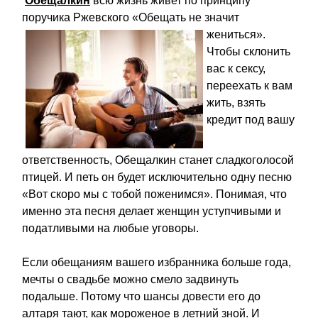
Обещалкин
всю жизнь живет по принципу
поручика Ржевского «Обещать
не значит
жениться».
Чтобы склонить
вас к сексу,
переехать к вам
жить, взять
кредит под вашу
ответственность, Обещалкин станет сладкоголосой
птицей. И петь он будет исключительно одну песню
«Вот скоро мы с тобой поженимся». Понимая, что
именно эта песня делает женщин уступчивыми и
податливыми на любые уговоры.
Если обещаниям вашего избранника больше года,
мечты о свадьбе можно смело задвинуть
подальше. Потому что шансы довести его до
алтаря тают, как мороженое в летний зной. И