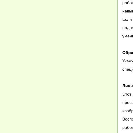
рабо
навык
Если 
подра
умен
Обра
Укажи
специ
Личн
Этот 
пресс
изоб
Восп
рабо