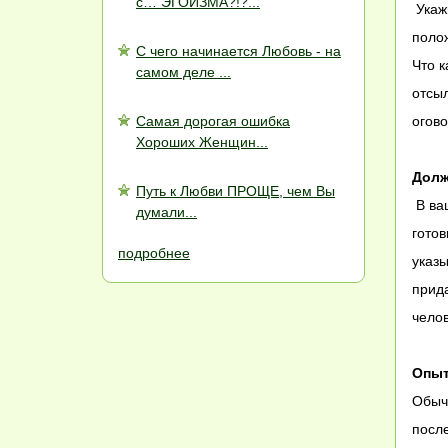
с… ЭГОИЗМА?!?...
Укажи
полож
С чего начинается Любовь - на
Что 
самом деле ...
отсыл
Самая дорогая ошибка
огово
Хороших Женщин...
Долж
Путь к Любви ПРОЩЕ, чем Вы
В ва
думали...
готов
подробнее
указ
прида
челов
Опыт
Обычн
после