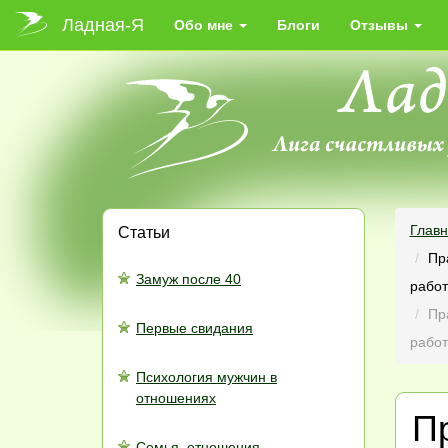
Ладная-Я
Обо мне
Блоги
Отзывы
Глав
Статьи
Пр
Замуж после 40
работ
Пр
Первые свидания
работ
Психология мужчин в
отношениях
П
Семья, отношения