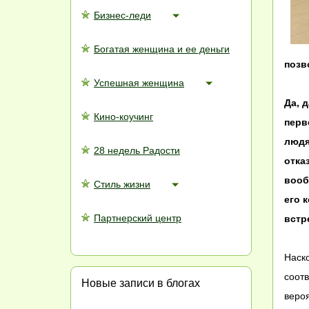
Бизнес-леди
Богатая женщина и ее деньги
позв
Успешная женщина
Да, 
Кино-коучинг
перв
людя
28 недель Радости
отка
вооб
Стиль жизни
его 
Партнерский центр
встр
Наско
соотв
Новые записи в блогах
веро