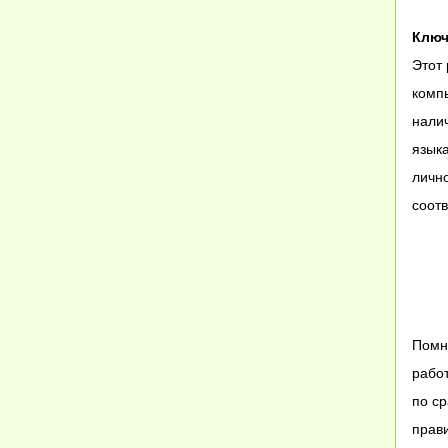
Ключ
Этот
комп
налич
языка
лично
соотв
Помни
рабо
по ср
прав