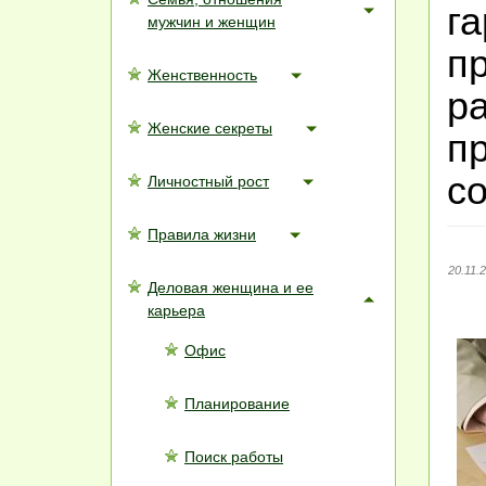
г
мужчин и женщин
п
Женственность
р
Женские секреты
п
с
Личностный рост
Правила жизни
20.11.
Деловая женщина и ее
карьера
Офис
Планирование
Поиск работы