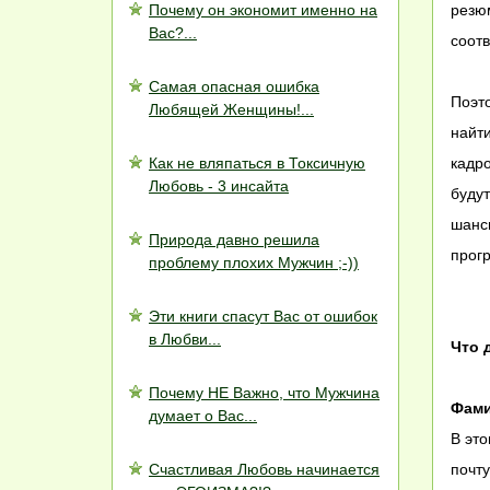
Почему он экономит именно на
резю
Вас?...
соотв
Самая опасная ошибка
Поэт
Любящей Женщины!...
найт
Как не вляпаться в Токсичную
кадро
Любовь - 3 инсайта
буду
шансы
Природа давно решила
прогр
проблему плохих Мужчин ;-))
Эти книги спасут Вас от ошибок
в Любви...
Что 
Почему НЕ Важно, что Мужчина
Фами
думает о Вас...
В это
Счастливая Любовь начинается
почту