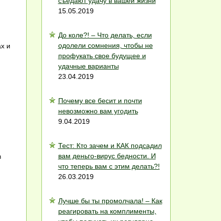
съедают удачу в вашей жизни
15.05.2019
До коле?! – Что делать, если
одолели сомнения, чтобы не
х и
профукать свое будущее и
удачные варианты
23.04.2019
Почему все бесит и почти
невозможно вам угодить
9.04.2019
Тест: Кто зачем и КАК подсадил
вам деньго-вирус бедности. И
в
что теперь вам с этим делать?!
26.03.2019
Лучше бы ты промолчала! – Как
реагировать на комплименты,