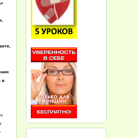
сы
х,
аете,
ения
 в
но
т
у