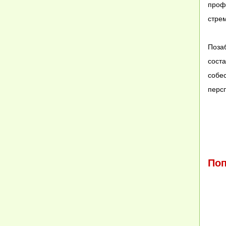
проф
стрем
Позаб
сост
собе
персп
Поп