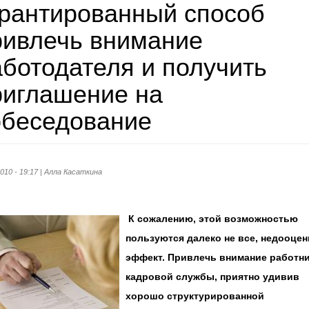
арантированный способ
ривлечь внимание
аботодателя и получить
риглашение на
обеседование
2010 - 19:17 | Алла Касаткина
К сожалению, этой возможностью
пользуются далеко не все, недооце
эффект. Привлечь внимание работн
кадровой службы, приятно удивив
хорошо структурированной