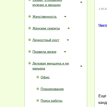
мужчин и женщин
1.09.2
Женственность
Част
Женские секреты
Личностный рост
Правила жизни
Деловая женщина и ее
карьера
Офис
Планирование
Еще 
Поиск работы
канд