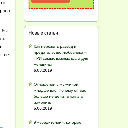
 от
проса
и бы
Новые статьи
ть,
Как пережить развод и
ко
предательство любовника –
осле
ТРИ самых важных шага для
женщины
6.08.2019
Отношения с мужчиной
младше вас: Почему он вас
больше не ценит и как это
изменить
5.06.2019
9 «вредителей», которые