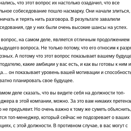
нались, что этот вопрос их настолько озадачил, что все
льное собеседование пошло насмарку. Они начали злиться,
ничать и терять нить разговора. В результате завалили
седования, где у них были очень высокие шансы на успех.
 вопрос, на самом деле, является отличным продолжением
ыдущего вопроса. Не только потому, что его относим к разр
рзных. А потому что этот вопрос показывает вашему будущ
тодателю, какие амбиции у вас есть, и как вы готовы к ним и
да… он показывает уровень вашей мотивации и способност
ватно планировать свое будущее.
амом деле сказать, что вы видите себя на должности топ-
джера в этой компании, можно. За это вам никаких претенз
о не предъявит. Но очень важно к тому же суметь объяснить,
тся топ-менеджер, который сейчас не подозревает о ваших
циях, с этой должности. В противном случае, в вас могут с