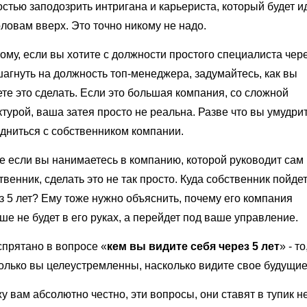
остью заподозрить интригана и карьериста, который будет и
оловам вверх. Это точно никому не надо.
ому, если вы хотите с должности простого специалиста чере
шагнуть на должность топ-менеджера, задумайтесь, как вы
те это сделать. Если это большая компания, со сложной
ктурой, ваша затея просто не реальна. Разве что вы умудри
дниться с собственником компании.
 если вы нанимаетесь в компанию, которой руководит сам
твенник, сделать это не так просто. Куда собственник пойде
з 5 лет? Ему тоже нужно объяснить, почему его компания
ше не будет в его руках, а перейдет под ваше управление.
спрятано в вопросе «
кем вы видите себя через 5 лет
» - то
олько вы целеустремленны, насколько видите свое будущие
у вам абсолютно честно, эти вопросы, они ставят в тупик н