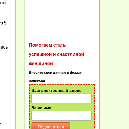
дти
з 5
Помогаем стать
тесь
успешной и счастливой
женщиной
Внесите свои данные в форму
т
подписки
Ваш электронный адрес
,
Ваше имя
.
е