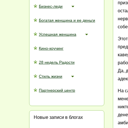
приз
Бизнес-леди
оста
нерв
Богатая женщина и ее деньги
собе
Успешная женщина
Этот
пред
Кино-коучинг
каве
28 недель Радости
рабо
Да, 
Стиль жизни
адек
Партнерский центр
На с
мене
никт
дене
Новые записи в блогах
амби