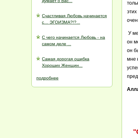
думает о Вас...
толь
этих
Счастливая Любовь начинается
очен
с… ЭГОИЗМА?!?...
У ме
С чего начинается Любовь - на
он м
самом деле ...
он б
Самая дорогая ошибка
мне 
Хороших Женщин...
успе
пред
подробнее
Алла
"