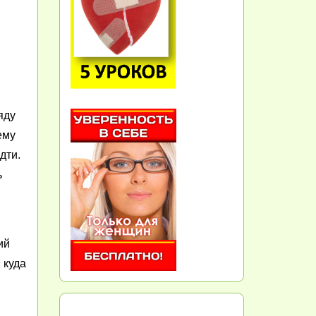
яду
ему
дти.
ь
ий
 куда