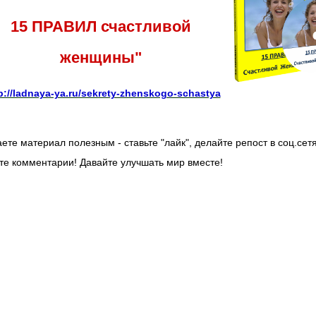
15 ПРАВИЛ счастливой
женщины"
p://ladnaya-ya.ru/sekrety-zhenskogo-schastya
ете материал полезным - ставьте "лайк", делайте репост в соц.сетя
те комментарии! Давайте улучшать мир вместе!