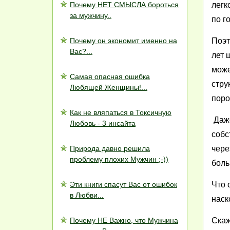
Почему НЕТ СМЫСЛА бороться
легк
за мужчину..
по г
Почему он экономит именно на
Поэт
Вас?...
лет 
може
Самая опасная ошибка
стру
Любящей Женщины!...
поро
Как не вляпаться в Токсичную
Даже
Любовь - 3 инсайта
собс
Природа давно решила
чере
проблему плохих Мужчин ;-))
боль
Эти книги спасут Вас от ошибок
Что 
в Любви...
наск
Почему НЕ Важно, что Мужчина
Скаж