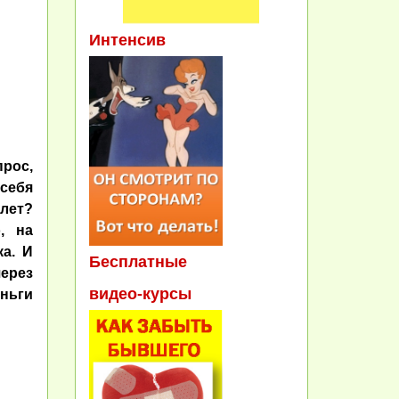
Интенсив
рос,
себя
лет?
, на
а. И
Бесплатные
через
видео-курсы
ньги