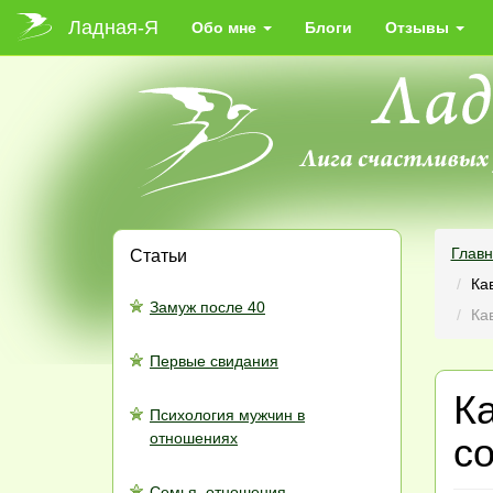
Ладная-Я
Обо мне
Блоги
Отзывы
Глав
Статьи
Ка
Замуж после 40
Ка
Первые свидания
К
Психология мужчин в
отношениях
с
Семья, отношения