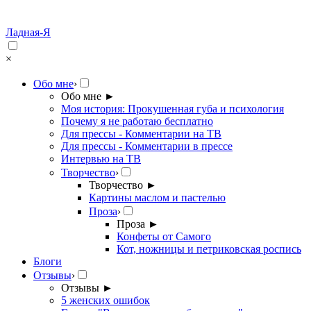
Ладная-Я
×
Обо мне
›
Обо мне
►
Моя история: Прокушенная губа и психология
Почему я не работаю бесплатно
Для прессы - Комментарии на ТВ
Для прессы - Комментарии в прессе
Интервью на ТВ
Творчество
›
Творчество
►
Картины маслом и пастелью
Проза
›
Проза
►
Конфеты от Самого
Кот, ножницы и петриковская роспись
Блоги
Отзывы
›
Отзывы
►
5 женских ошибок