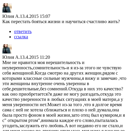
Юлия А.
13.4.2015 15:07
Как перестать бояться жизни и научиться счастливо жить?
ответить
ссылка
Юлия А.
13.4.2015 11:20
Мне не нравится моя нерешительность и
неуверенность,сомнительность-и я из-за этого не чувствую
себя женщиной.Когда смотрю на других женщин,рядом с
которыми классные сильные мужчины,я вижу и замечаю ,что
эти женщины внутренне очень уверенны в
себе,решительные,без сомнений.Откуда в них это качество?
как оно приобретается?я даже не могу разгадать,откуда это
качество уверенности в любых ситуациях в моей матери,а у
меня уверенности нет.Может из-за того ,что я долгое время
сама с ней не хотела сближаться и плохо о ней думала,она
была просто фоном в моей жизни,зато отец был кумиром,и я
с" открытом ртом",внимала каждое его слово,пыталалась
угодить,заслужить его любовь.А вот недавно его не стало,и
для меня заново по-другому открылась моя мама,я раньше ее