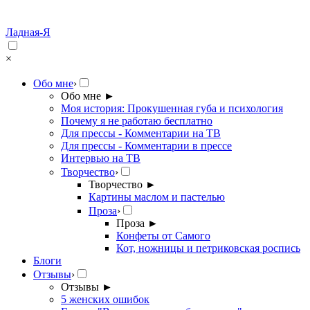
Ладная-Я
×
Обо мне
›
Обо мне
►
Моя история: Прокушенная губа и психология
Почему я не работаю бесплатно
Для прессы - Комментарии на ТВ
Для прессы - Комментарии в прессе
Интервью на ТВ
Творчество
›
Творчество
►
Картины маслом и пастелью
Проза
›
Проза
►
Конфеты от Самого
Кот, ножницы и петриковская роспись
Блоги
Отзывы
›
Отзывы
►
5 женских ошибок