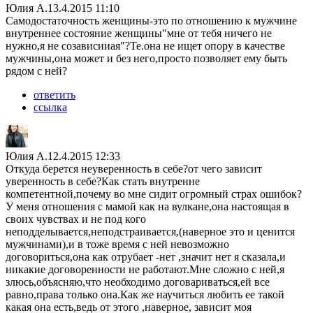
Юлия А.
13.4.2015 11:10
Самодостаточность женщины-это по отношению к мужчине
внутреннее состояние женщины"мне от тебя ничего не
нужно,я не созависииая"?Те.она не ищет опору в качестве
мужчины,она может и без него,просто позволяет ему быть
рядом с ней?
ответить
ссылка
Юлия А.
12.4.2015 12:33
Откуда берется неуверенность в себе?от чего зависит
уверенность в себе?Как стать внутренне
компетентной,почему во мне сидит огромный страх ошибок?
У меня отношения с мамой как на вулкане,она настоящая в
своих чувствах и не под кого
неподделывается,неподстраивается,(наверное это и ценится
мужчинами),и в тоже время с ней невозможно
договориться,она как отрубает -нет ,значит нет я сказала,и
никакие договоренности не работают.Мне сложно с ней,я
злюсь,объясняю,что необходимо договариваться,ей все
равно,права только она.Как же научиться любить ее такой
какая она есть,ведь от этого ,наверное, зависит моя