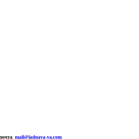
почта
mail@ladnaya-
ya.com