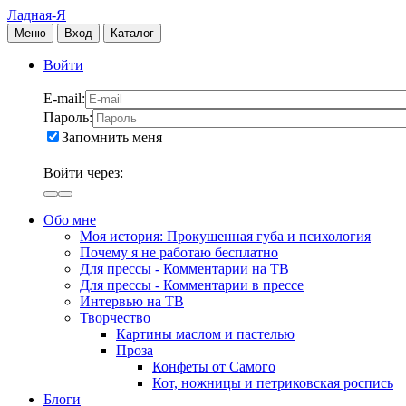
Ладная-Я
Меню
Вход
Каталог
Войти
E-mail:
Пароль:
Запомнить меня
Войти через:
Обо мне
Моя история: Прокушенная губа и психология
Почему я не работаю бесплатно
Для прессы - Комментарии на ТВ
Для прессы - Комментарии в прессе
Интервью на ТВ
Творчество
Картины маслом и пастелью
Проза
Конфеты от Самого
Кот, ножницы и петриковская роспись
Блоги