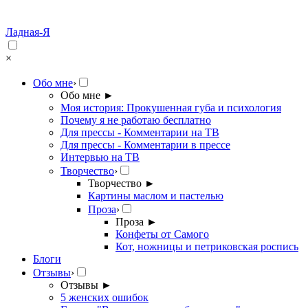
Ладная-Я
×
Обо мне
›
Обо мне
►
Моя история: Прокушенная губа и психология
Почему я не работаю бесплатно
Для прессы - Комментарии на ТВ
Для прессы - Комментарии в прессе
Интервью на ТВ
Творчество
›
Творчество
►
Картины маслом и пастелью
Проза
›
Проза
►
Конфеты от Самого
Кот, ножницы и петриковская роспись
Блоги
Отзывы
›
Отзывы
►
5 женских ошибок