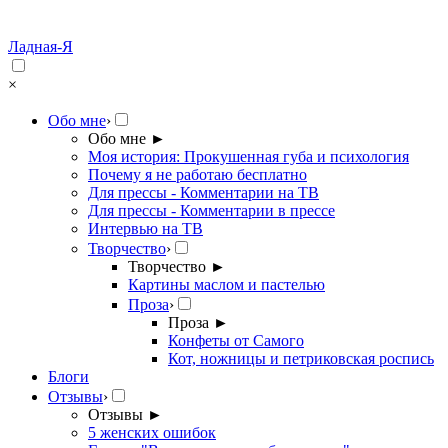
Ладная-Я
×
Обо мне
›
Обо мне
►
Моя история: Прокушенная губа и психология
Почему я не работаю бесплатно
Для прессы - Комментарии на ТВ
Для прессы - Комментарии в прессе
Интервью на ТВ
Творчество
›
Творчество
►
Картины маслом и пастелью
Проза
›
Проза
►
Конфеты от Самого
Кот, ножницы и петриковская роспись
Блоги
Отзывы
›
Отзывы
►
5 женских ошибок