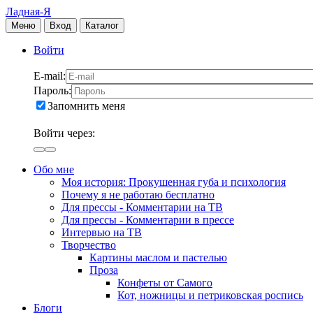
Ладная-Я
Меню
Вход
Каталог
Войти
E-mail:
Пароль:
Запомнить меня
Войти через:
Обо мне
Моя история: Прокушенная губа и психология
Почему я не работаю бесплатно
Для прессы - Комментарии на ТВ
Для прессы - Комментарии в прессе
Интервью на ТВ
Творчество
Картины маслом и пастелью
Проза
Конфеты от Самого
Кот, ножницы и петриковская роспись
Блоги