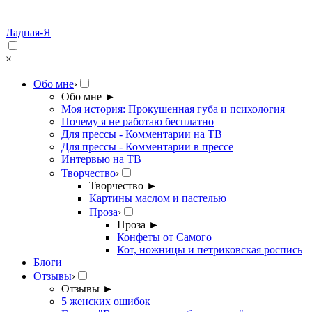
Ладная-Я
×
Обо мне
›
Обо мне
►
Моя история: Прокушенная губа и психология
Почему я не работаю бесплатно
Для прессы - Комментарии на ТВ
Для прессы - Комментарии в прессе
Интервью на ТВ
Творчество
›
Творчество
►
Картины маслом и пастелью
Проза
›
Проза
►
Конфеты от Самого
Кот, ножницы и петриковская роспись
Блоги
Отзывы
›
Отзывы
►
5 женских ошибок