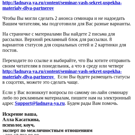
http://ladnaya-ya.ru/content/seminar-vash-sekret-uspekha-
materialy-dlya-partnerov
Чтобы Вы могли сделать 2 анонса семинара и не надоедать
Вашим читателям, мы подготовили для Вас разные варианты.
На страничке с материалами Вы найдете 2 письма для
рассылки. Верхний рекламный блок для рассылки. 8
вариантов статусов для социальных сетей и 2 картинки для
постов.
Переходите по ссылке и выбирайте, что Вы хотите отправить
своим читателям в понедельник, а что в среду или четверг
http://ladnaya-ya.ru/content/seminar-vash-sekret-uspekha-
materialy-dlya-partnerov
Если Вы будете размещать статусы
в соцсетях, можете это сделать чаще.
Если у Вас возникнут вопросы по самому он-лайн семинару
либо по рекламным материалам, пишите нам на электронный
адрес
Support@ladnaya-ya.ru
. Будем рады Вам помочь.
Искренне ваша,
Алла Касаткина,
психолог, коуч,
эксперт по межличностным отношениям