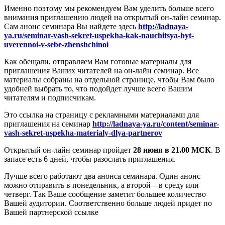
Именно поэтому мы рекомендуем Вам уделить больше всего
внимания приглашению людей на открытый он-лайн семинар.
Сам анонс семинара Вы найдете здесь
http://ladnaya-
ya.ru/seminar-vash-sekret-uspekha-kak-nauchitsya-byt-
uverennoi-v-sebe-zhenshchinoi
Как обещали, отправляем Вам готовые материалы для
приглашения Ваших читателей на он-лайн семинар. Все
материалы собраны на отдельной странице, чтобы Вам было
удобней выбрать то, что подойдет лучше всего Вашим
читателям и подписчикам.
Это ссылка на страницу с рекламными материалами для
приглашения на семинар
http://ladnaya-ya.ru/content/seminar-
vash-sekret-uspekha-materialy-dlya-partnerov
Открытый он-лайн семинар пройдет
28 июня в 21.00 МСК
. В
запасе есть 6 дней, чтобы разослать приглашения.
Лучше всего работают два анонса семинара. Один анонс
можно отправить в понедельник, а второй – в среду или
четверг. Так Ваше сообщение заметит большее количество
Вашей аудитории. Соответственно больше людей придет по
Вашей партнерской ссылке