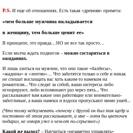
P.S.
И еще об отношениях. Есть такая «древняя» примета:
«чем больше мужчина вкладывается
в женщину, тем больше ценит ее»
В принципе, это правда…НО не все так просто…
Если молча ждать подвигов –
можно состариться в
ожиданиях.
И лишь злиться на мужчин, что они такие «балбесы»,
«жадины» и «лентяи»… Что заботятся только о себе и никак
не спешат восхищать вас хоть каким-то намеком на
романтизм... Что следят за собой, ваши интересы либо
игнорируют, либо вспоминают раз через пять... Что
рассказывают вам какие они работящие или внимательно-
заботливые, а ваши намеки и вздохи пропускают мимо ушей...
(Что толку недоумевать «почему с другой он был так щедр и
постоянно об этом рассказывает, а мне – хотя бы цветочек
подарил, не говоря уже о чем-от по-серьезнее»)
Какой же выход?
– Научиться «незаметно управлять»