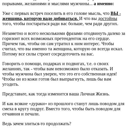
порывами, желаниями и мыслями мужчины...
а именно:
Уже с первых встреч поселить в его голове мысль, что
ВЫ -
женщина, которую надо добиваться.
И что вы
достойны
того, чтобы постараться ради вас больше, чем ради других.
Незаметно и всего несколькими фразами отодвинуть далеко за
горизонт всех возможных претенденток на его сердце.
Причем так, чтобы он сам утратил к ним интерес. Чтобы
считал, что вы именно та женщина, которую он всегда искал.
Потому все силы строит сосредоточить на вас.
Говорить о помощи, подарках и подвигах, т.е. о своих
желаниях, так - чтобы вам невозможно было отказать. И
чтобы мужчина был уверен, что это его собственная идея!
Чтобы он из кожи готов был выпрыгнуть, лишь бы вам
угодить.
Представьте, как тогда изменится ваша Личная Жизнь.
И как всякие «дураки» из прошлого станут лишь поводом для
смеха в кругу подруг. Вместо того, чтобы быть поводом для
отчаяния и печали.
Ведь зачем злиться-то продолжать?