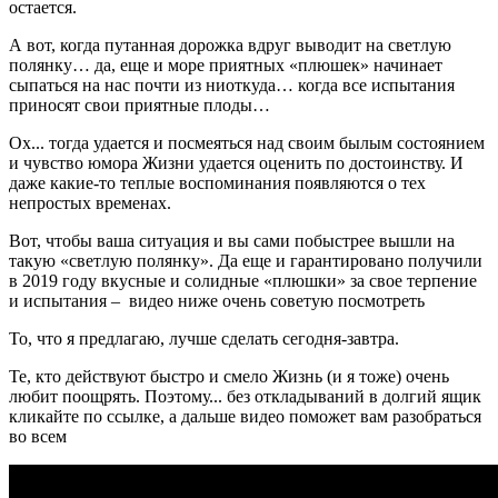
остается.
А вот, когда путанная дорожка вдруг выводит на светлую
полянку… да, еще и море приятных «плюшек» начинает
сыпаться на нас почти из ниоткуда… когда все испытания
приносят свои приятные плоды…
Ох... тогда удается и посмеяться над своим былым состоянием
и чувство юмора Жизни удается оценить по достоинству. И
даже какие-то теплые воспоминания появляются о тех
непростых временах.
Вот, чтобы ваша ситуация и вы сами побыстрее вышли на
такую «светлую полянку». Да еще и гарантировано получили
в 2019 году вкусные и солидные «плюшки» за свое терпение
и испытания – видео ниже очень советую посмотреть
То, что я предлагаю, лучше сделать сегодня-завтра.
Те, кто действуют быстро и смело Жизнь (и я тоже) очень
любит поощрять. Поэтому... без откладываний в долгий ящик
кликайте по ссылке, а дальше видео поможет вам разобраться
во всем