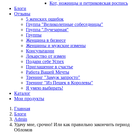
Кот, ножницы и петриковская роспись
Блоги
Отзывы
5 женских ошибок
Группа "Великолепные собеседницы"
Группа "Лучезарная"
Группы
Женщина в бизнесе
Женщины и мужские измены
Консультации
Лекарство от измен
Подари себе Успех
Приглашение в счастье
Работа Вашей Мечты
Тренинг "Замуж запросто"
Тренинг "Из Пешек в Королевы"
Я умею выбирать!
Каталог
Мои продукты
Главная
Блоги
Admin
Удачу мне, срочно! Или как правильно закончить период
Обломов