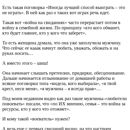
Есть такая поговорка «Иногда лучший способ выиграть – это
не играть». В ней как раз о таких вот играх речь идет.
Такая вот «война на свиданиях» часто перерастает потом в
войну в семейной жизни. По принципу «кто кого обманет,
кто будет главнее, кто у кого что заберет».
То есть женщина думала, что она уже заполучила мужчину.
Что сейчас ее кааак начнут любить, уважать, обожать и на
руках носить…
А вместо этого – шиш!
Она начинает слышать претензии, придирки, обесценивание.
Дальше начинается отлынивание от домашней работы и
всякие поговорки типа «видела, кого выбирала», «я твой
крест, неси меня», «я мужчина – я всегда прав»…
Под моим недавним видео как раз такие мужчины-«любители
повоевать» писали, что «по ИХ мнению, семья – это война за
ресурсы, кто у кого что отожмет».
И кому такой «воеватель» нужен?
А ведь еще с первых свиданий видно, на что настроен