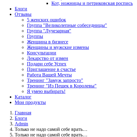
Кот, ножницы и петриковская роспись
Блоги
Отзывы
5 женских ошибок
Группа "Великолепные собеседницы"
Группа "Лучезарная"
Группы
Женщина в бизнесе
Женщины и мужские измены
Консультации
Лекарство от измен
Подари себе Успех
Приглашение в счастье
Работа Вашей Мечты
Тренинг "Замуж запросто"
Тренинг "Из Пешек в Королевы"
Я умею выбирать!
Каталог
Мои продукты
Главная
Блоги
Admin
Только не надо самой себе врать…
Только не надо самой себе врать…