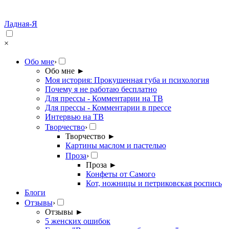
Ладная-Я
×
Обо мне
›
Обо мне
►
Моя история: Прокушенная губа и психология
Почему я не работаю бесплатно
Для прессы - Комментарии на ТВ
Для прессы - Комментарии в прессе
Интервью на ТВ
Творчество
›
Творчество
►
Картины маслом и пастелью
Проза
›
Проза
►
Конфеты от Самого
Кот, ножницы и петриковская роспись
Блоги
Отзывы
›
Отзывы
►
5 женских ошибок