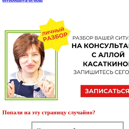
osvoboditsya-ot-obid
Попали на эту страницу случайно?