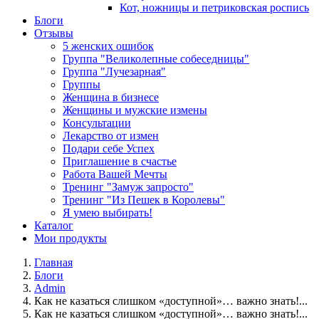
Кот, ножницы и петриковская роспись
Блоги
Отзывы
5 женских ошибок
Группа "Великолепные собеседницы"
Группа "Лучезарная"
Группы
Женщина в бизнесе
Женщины и мужские измены
Консультации
Лекарство от измен
Подари себе Успех
Приглашение в счастье
Работа Вашей Мечты
Тренинг "Замуж запросто"
Тренинг "Из Пешек в Королевы"
Я умею выбирать!
Каталог
Мои продукты
Главная
Блоги
Admin
Как не казаться слишком «доступной»… важно знать!...
Как не казаться слишком «доступной»… важно знать!...