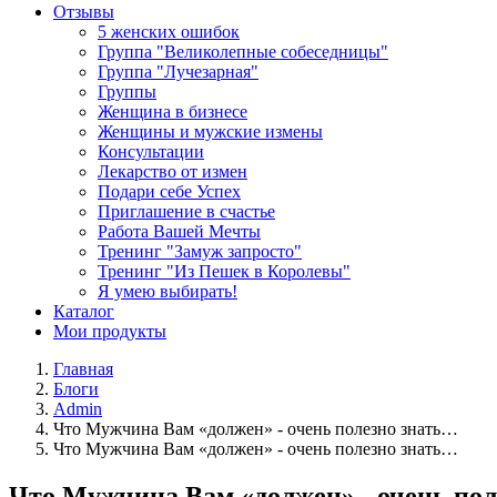
Отзывы
5 женских ошибок
Группа "Великолепные собеседницы"
Группа "Лучезарная"
Группы
Женщина в бизнесе
Женщины и мужские измены
Консультации
Лекарство от измен
Подари себе Успех
Приглашение в счастье
Работа Вашей Мечты
Тренинг "Замуж запросто"
Тренинг "Из Пешек в Королевы"
Я умею выбирать!
Каталог
Мои продукты
Главная
Блоги
Admin
Что Мужчина Вам «должен» - очень полезно знать…
Что Мужчина Вам «должен» - очень полезно знать…
Что Мужчина Вам «должен» - очень по