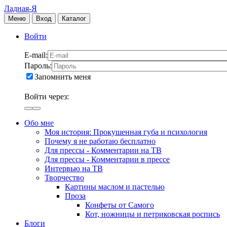
Ладная-Я
Меню
Вход
Каталог
Войти
E-mail:
Пароль:
Запомнить меня
Войти через:
Обо мне
Моя история: Прокушенная губа и психология
Почему я не работаю бесплатно
Для прессы - Комментарии на ТВ
Для прессы - Комментарии в прессе
Интервью на ТВ
Творчество
Картины маслом и пастелью
Проза
Конфеты от Самого
Кот, ножницы и петриковская роспись
Блоги