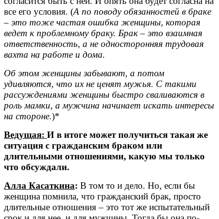
согласится быть с ней. И опять она будет согласна на
все его условия. (
А по поводу обязанностей в браке
– это тоже частая ошибка женщины, которая
ведет к проблемному браку. Брак – это взаимная
ответственность, а не односторонняя трудовая
вахта на работе и дома.
Об этом женщины забывают, а потом
удивляются, что их не ценят мужья. С такими
рассуждениями женщины быстро сваливаются в
роль мамки, а мужчина начинает искать интересы
на стороне.
)*
Ведущая:
И в итоге может получиться такая же
ситуация с гражданским браком или
длительными отношениями, какую мы только
что обсуждали.
Алла Касаткина
:
В том то и дело. Но, если бы
женщина помнила, что гражданский брак, просто
длительные отношения – это тот же испытательный
срок и для нее, и для мужчины. Тогда бы она по-