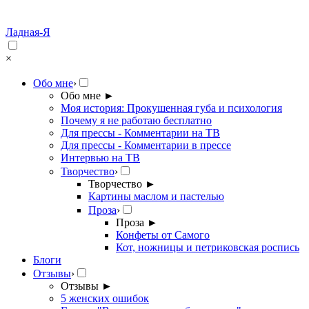
Ладная-Я
×
Обо мне
›
Обо мне
►
Моя история: Прокушенная губа и психология
Почему я не работаю бесплатно
Для прессы - Комментарии на ТВ
Для прессы - Комментарии в прессе
Интервью на ТВ
Творчество
›
Творчество
►
Картины маслом и пастелью
Проза
›
Проза
►
Конфеты от Самого
Кот, ножницы и петриковская роспись
Блоги
Отзывы
›
Отзывы
►
5 женских ошибок