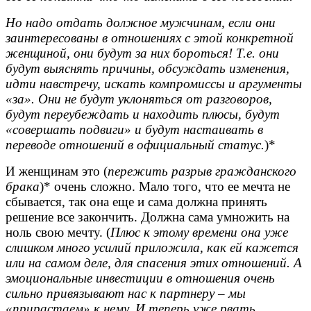
Но надо отдать должное мужчинам, если они
заинтересованы в отношениях с этой конкретной
женщиной, они будут за них бороться! Т.е. они
будут выяснять причины, обсуждать изменения,
идти навстречу, искать компромиссы и аргументы
«за». Они не будут уклоняться от разговоров,
будут переубеждать и находить плюсы, будут
«совершать подвиги» и будут настаивать в
переводе отношений в официальный статус.
)*
И женщинам это (
пережить разрыв гражданского
брака
)* очень сложно. Мало того, что ее мечта не
сбывается, так она еще и сама должна принять
решение все закончить. Должна сама умножить на
ноль свою мечту. (
Плюс к этому времени она уже
слишком много усилий приложила, как ей кажется
или на самом деле, для спасения этих отношений. А
эмоциональные инвестиции в отношения очень
сильно привязывают нас к партнеру – мы
«прирастаем» к нему. И теперь уже рвать